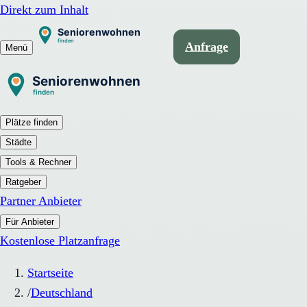
Direkt zum Inhalt
Anfrage
Menü
Plätze finden
Städte
Tools & Rechner
Ratgeber
Partner Anbieter
Für Anbieter
Kostenlose Platzanfrage
Startseite
/
Deutschland