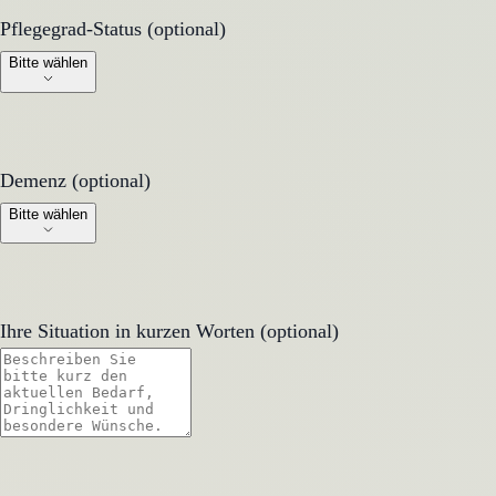
Pflegegrad-Status (optional)
Pflegegrad-Status (optional)
Bitte wählen
Demenz (optional)
Demenz (optional)
Bitte wählen
Ihre Situation in kurzen Worten (optional)