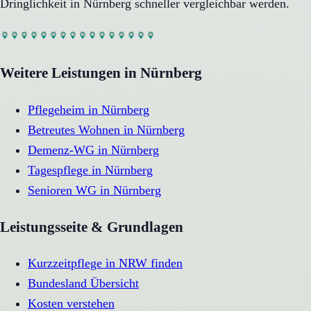
Dringlichkeit in
Nürnberg
schneller vergleichbar werden.
Weitere Leistungen in
Nürnberg
Pflegeheim
in
Nürnberg
Betreutes Wohnen
in
Nürnberg
Demenz-WG
in
Nürnberg
Tagespflege
in
Nürnberg
Senioren WG
in
Nürnberg
Leistungsseite & Grundlagen
Kurzzeitpflege in NRW finden
Bundesland Übersicht
Kosten verstehen