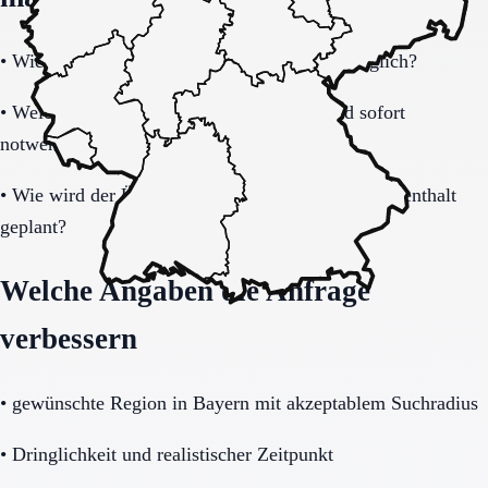
•
Wie schnell ist eine Aufnahme realistisch möglich?
•
Welche Unterlagen und Informationen sind sofort
notwendig?
•
Wie wird der Übergang nach dem befristeten Aufenthalt
geplant?
Welche Angaben die Anfrage
verbessern
•
gewünschte Region in Bayern mit akzeptablem Suchradius
•
Dringlichkeit und realistischer Zeitpunkt