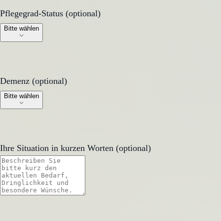
Pflegegrad-Status (optional)
Pflegegrad-Status (optional)
Bitte wählen
Demenz (optional)
Demenz (optional)
Bitte wählen
Ihre Situation in kurzen Worten (optional)