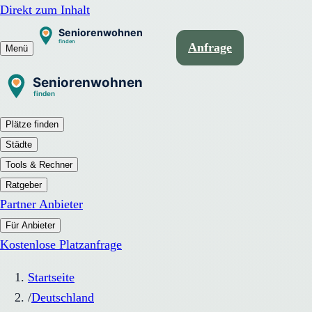
Direkt zum Inhalt
Anfrage
Menü
Plätze finden
Städte
Tools & Rechner
Ratgeber
Partner Anbieter
Für Anbieter
Kostenlose Platzanfrage
Startseite
/
Deutschland