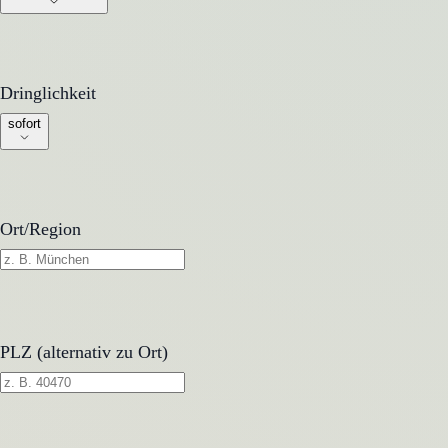
Dringlichkeit
Dringlichkeit
sofort
Ort/Region
PLZ (alternativ zu Ort)