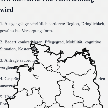
wird
1. Ausgangslage schriftlich sortieren: Region, Dringlichkeit,
gewünschte Versorgungsform.
2. Bedarf konkretisieren: Pflegegrad, Mobilität, kognitive
Situation, Kostenrahmen.
3. Anfrage sauber formulieren, damit Rückmeldungen
vergleichbar bleiben.
4. Gespräche und Besichtigungen mit festen Muss-Kriterien
auswerten.
5. Übergang, Kommunikation und Kosten vor der
Entscheidung vollständig klären.