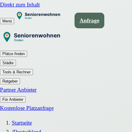
Direkt zum Inhalt
Anfrage
Menü
Plätze finden
Städte
Tools & Rechner
Ratgeber
Partner Anbieter
Für Anbieter
Kostenlose Platzanfrage
Startseite
/
Deutschland