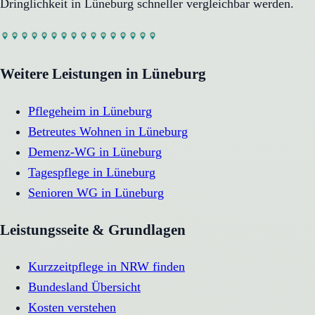
Dringlichkeit in
Lüneburg
schneller vergleichbar werden.
Weitere Leistungen in
Lüneburg
Pflegeheim
in
Lüneburg
Betreutes Wohnen
in
Lüneburg
Demenz-WG
in
Lüneburg
Tagespflege
in
Lüneburg
Senioren WG
in
Lüneburg
Leistungsseite & Grundlagen
Kurzzeitpflege in NRW finden
Bundesland Übersicht
Kosten verstehen