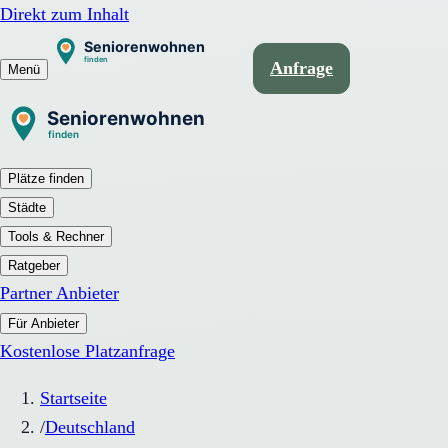
Direkt zum Inhalt
Anfrage
Menü
Plätze finden
Städte
Tools & Rechner
Ratgeber
Partner Anbieter
Für Anbieter
Kostenlose Platzanfrage
Startseite
/
Deutschland