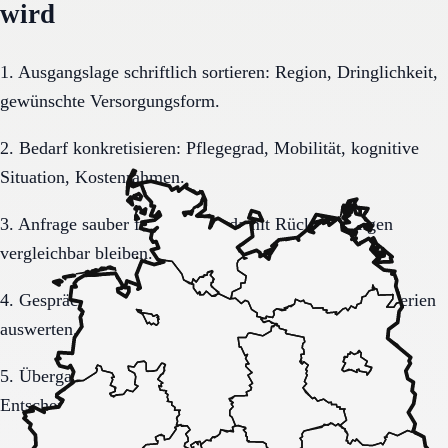
wird
1. Ausgangslage schriftlich sortieren: Region, Dringlichkeit,
gewünschte Versorgungsform.
2. Bedarf konkretisieren: Pflegegrad, Mobilität, kognitive
Situation, Kostenrahmen.
3. Anfrage sauber formulieren, damit Rückmeldungen
vergleichbar bleiben.
4. Gespräche und Besichtigungen mit festen Muss-Kriterien
auswerten.
5. Übergang, Kommunikation und Kosten vor der
Entscheidung vollständig klären.