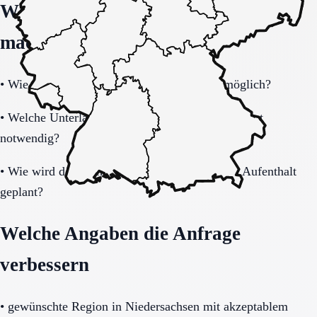
Welche Fragen den Unterschied
machen
•
Wie schnell ist eine Aufnahme realistisch möglich?
•
Welche Unterlagen und Informationen sind sofort
notwendig?
•
Wie wird der Übergang nach dem befristeten Aufenthalt
geplant?
Welche Angaben die Anfrage
verbessern
•
gewünschte Region in Niedersachsen mit akzeptablem