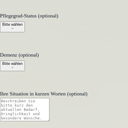
Pflegegrad-Status (optional)
Pflegegrad-Status (optional)
Bitte wählen
Demenz (optional)
Demenz (optional)
Bitte wählen
Ihre Situation in kurzen Worten (optional)