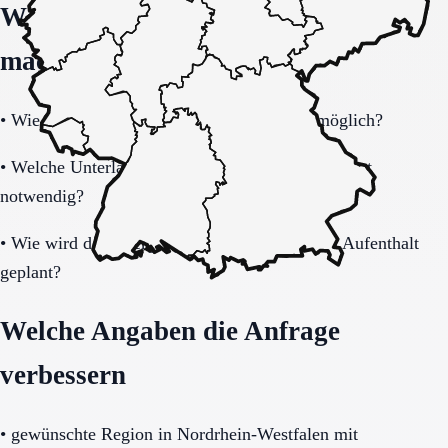
Welche Fragen den Unterschied
machen
•
Wie schnell ist eine Aufnahme realistisch möglich?
•
Welche Unterlagen und Informationen sind sofort
notwendig?
•
Wie wird der Übergang nach dem befristeten Aufenthalt
geplant?
Welche Angaben die Anfrage
verbessern
•
gewünschte Region in Nordrhein-Westfalen mit