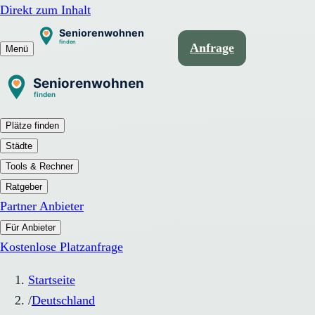
Direkt zum Inhalt
Anfrage
Menü
Plätze finden
Städte
Tools & Rechner
Ratgeber
Partner Anbieter
Für Anbieter
Kostenlose Platzanfrage
Startseite
/
Deutschland