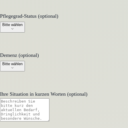
Pflegegrad-Status (optional)
Pflegegrad-Status (optional)
Bitte wählen
Demenz (optional)
Demenz (optional)
Bitte wählen
Ihre Situation in kurzen Worten (optional)