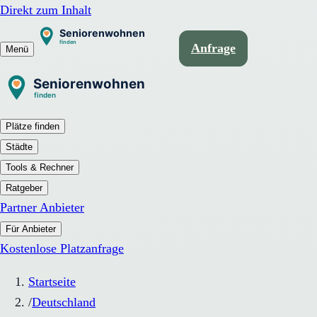
Direkt zum Inhalt
Anfrage
Menü
Plätze finden
Städte
Tools & Rechner
Ratgeber
Partner Anbieter
Für Anbieter
Kostenlose Platzanfrage
Startseite
/
Deutschland