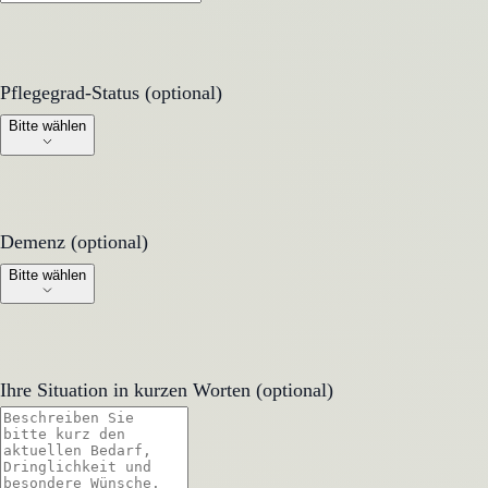
Pflegegrad-Status (optional)
Pflegegrad-Status (optional)
Bitte wählen
Demenz (optional)
Demenz (optional)
Bitte wählen
Ihre Situation in kurzen Worten (optional)