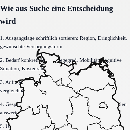
Wie aus Suche eine Entscheidung
wird
1. Ausgangslage schriftlich sortieren: Region, Dringlichkeit,
gewünschte Versorgungsform.
2. Bedarf konkretisieren: Pflegegrad, Mobilität, kognitive
Situation, Kostenrahmen.
3. Anfrage sauber formulieren, damit Rückmeldungen
vergleichbar bleiben.
4. Gespräche und Besichtigungen mit festen Muss-Kriterien
auswerten.
5. Übergang, Kommunikation und Kosten vor der