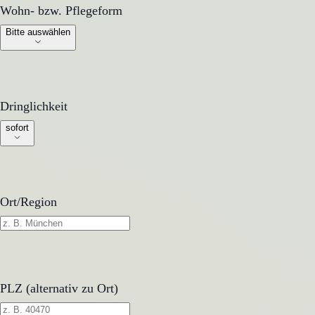
Wohn- bzw. Pflegeform
Wohn- bzw. Pflegeform
Bitte auswählen
Dringlichkeit
Dringlichkeit
sofort
Ort/Region
PLZ (alternativ zu Ort)