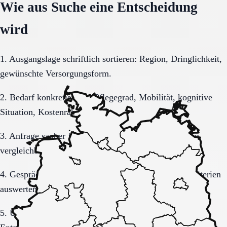
Wie aus Suche eine Entscheidung
wird
1. Ausgangslage schriftlich sortieren: Region, Dringlichkeit,
gewünschte Versorgungsform.
2. Bedarf konkretisieren: Pflegegrad, Mobilität, kognitive
Situation, Kostenrahmen.
3. Anfrage sauber formulieren, damit Rückmeldungen
vergleichbar bleiben.
4. Gespräche und Besichtigungen mit festen Muss-Kriterien
auswerten.
5. Übergang, Kommunikation und Kosten vor der