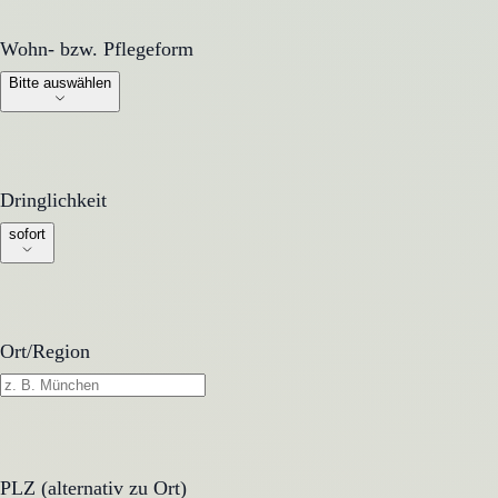
Wohn- bzw. Pflegeform
Wohn- bzw. Pflegeform
Bitte auswählen
Dringlichkeit
Dringlichkeit
sofort
Ort/Region
PLZ (alternativ zu Ort)