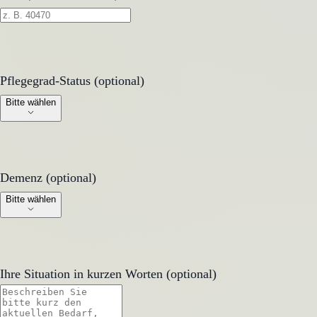
Pflegegrad-Status (optional)
Pflegegrad-Status (optional)
Bitte wählen
Demenz (optional)
Demenz (optional)
Bitte wählen
Ihre Situation in kurzen Worten (optional)