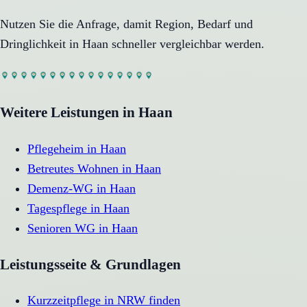
Nutzen Sie die Anfrage, damit Region, Bedarf und
Dringlichkeit in
Haan
schneller vergleichbar werden.
Weitere Leistungen in
Haan
Pflegeheim
in
Haan
Betreutes Wohnen
in
Haan
Demenz-WG
in
Haan
Tagespflege
in
Haan
Senioren WG
in
Haan
Leistungsseite & Grundlagen
Kurzzeitpflege in NRW finden