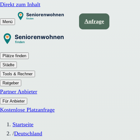
Direkt zum Inhalt
Anfrage
Menü
Plätze finden
Städte
Tools & Rechner
Ratgeber
Partner Anbieter
Für Anbieter
Kostenlose Platzanfrage
Startseite
/
Deutschland