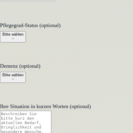
Pflegegrad-Status (optional)
Pflegegrad-Status (optional)
Bitte wählen
Demenz (optional)
Demenz (optional)
Bitte wählen
Ihre Situation in kurzen Worten (optional)