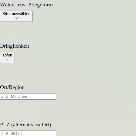
Wohn- bzw. Pflegeform
Wohn- bzw. Pflegeform
Bitte auswählen
Dringlichkeit
Dringlichkeit
sofort
Ort/Region
PLZ (alternativ zu Ort)