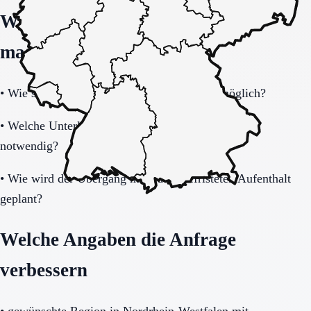
Welche Fragen den Unterschied
machen
•
Wie schnell ist eine Aufnahme realistisch möglich?
•
Welche Unterlagen und Informationen sind sofort
notwendig?
•
Wie wird der Übergang nach dem befristeten Aufenthalt
geplant?
Welche Angaben die Anfrage
verbessern
•
gewünschte Region in Nordrhein-Westfalen mit