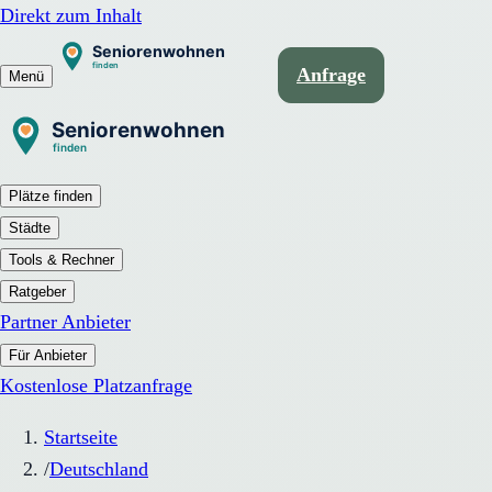
Direkt zum Inhalt
Anfrage
Menü
Plätze finden
Städte
Tools & Rechner
Ratgeber
Partner Anbieter
Für Anbieter
Kostenlose Platzanfrage
Startseite
/
Deutschland