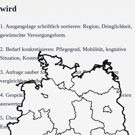
wird
1. Ausgangslage schriftlich sortieren: Region, Dringlichkeit,
gewünschte Versorgungsform.
2. Bedarf konkretisieren: Pflegegrad, Mobilität, kognitive
Situation, Kostenrahmen.
3. Anfrage sauber formulieren, damit Rückmeldungen
vergleichbar bleiben.
4. Gespräche und Besichtigungen mit festen Muss-Kriterien
auswerten.
5. Übergang, Kommunikation und Kosten vor der
Entscheidung vollständig klären.