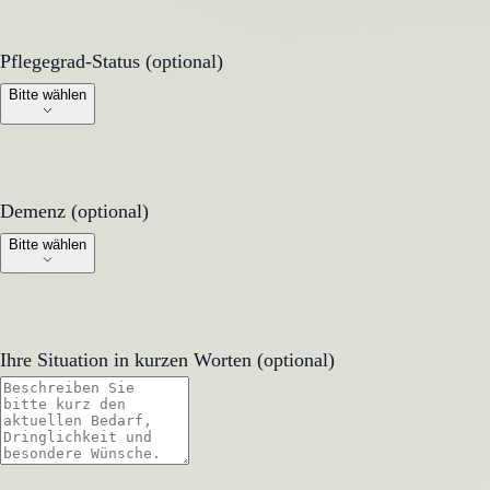
Pflegegrad-Status (optional)
Pflegegrad-Status (optional)
Bitte wählen
Demenz (optional)
Demenz (optional)
Bitte wählen
Ihre Situation in kurzen Worten (optional)