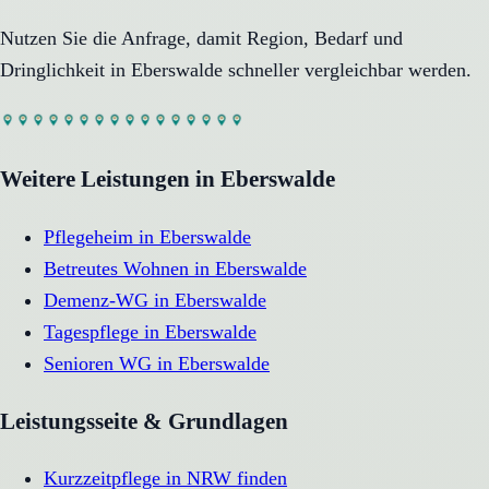
Nutzen Sie die Anfrage, damit Region, Bedarf und
Dringlichkeit in
Eberswalde
schneller vergleichbar werden.
Weitere Leistungen in
Eberswalde
Pflegeheim
in
Eberswalde
Betreutes Wohnen
in
Eberswalde
Demenz-WG
in
Eberswalde
Tagespflege
in
Eberswalde
Senioren WG
in
Eberswalde
Leistungsseite & Grundlagen
Kurzzeitpflege in NRW finden