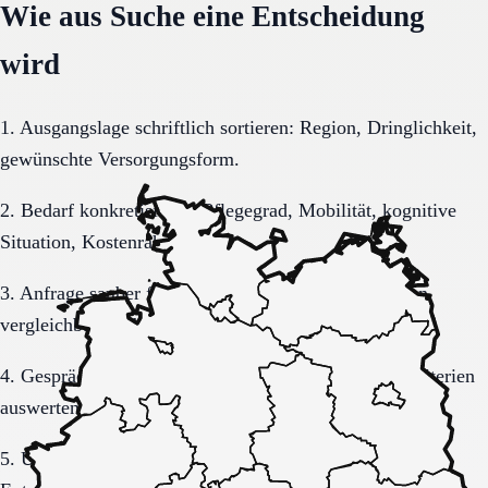
Wie aus Suche eine Entscheidung
wird
1. Ausgangslage schriftlich sortieren: Region, Dringlichkeit,
gewünschte Versorgungsform.
2. Bedarf konkretisieren: Pflegegrad, Mobilität, kognitive
Situation, Kostenrahmen.
3. Anfrage sauber formulieren, damit Rückmeldungen
vergleichbar bleiben.
4. Gespräche und Besichtigungen mit festen Muss-Kriterien
auswerten.
5. Übergang, Kommunikation und Kosten vor der