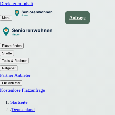
Direkt zum Inhalt
Anfrage
Menü
Plätze finden
Städte
Tools & Rechner
Ratgeber
Partner Anbieter
Für Anbieter
Kostenlose Platzanfrage
Startseite
/
Deutschland