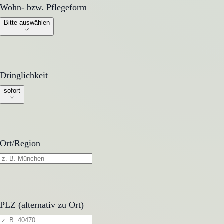
Wohn- bzw. Pflegeform
Wohn- bzw. Pflegeform
Bitte auswählen
Dringlichkeit
Dringlichkeit
sofort
Ort/Region
PLZ (alternativ zu Ort)