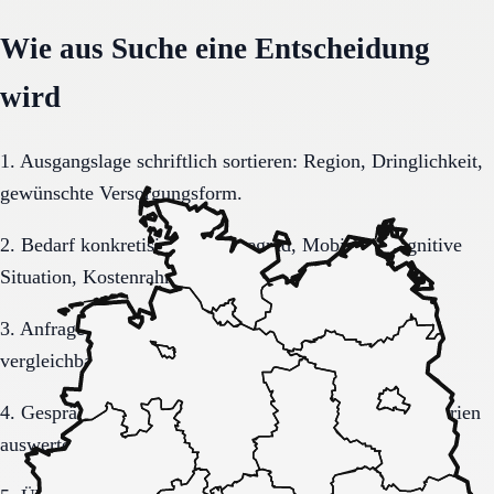
Wie aus Suche eine Entscheidung
wird
1. Ausgangslage schriftlich sortieren: Region, Dringlichkeit,
gewünschte Versorgungsform.
2. Bedarf konkretisieren: Pflegegrad, Mobilität, kognitive
Situation, Kostenrahmen.
3. Anfrage sauber formulieren, damit Rückmeldungen
vergleichbar bleiben.
4. Gespräche und Besichtigungen mit festen Muss-Kriterien
auswerten.