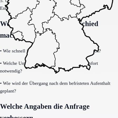
5. Übergang, Kommunikation und Kosten vor der
Entscheidung vollständig klären.
Welche Fragen den Unterschied
machen
•
Wie schnell ist eine Aufnahme realistisch möglich?
•
Welche Unterlagen und Informationen sind sofort
notwendig?
•
Wie wird der Übergang nach dem befristeten Aufenthalt
geplant?
Welche Angaben die Anfrage