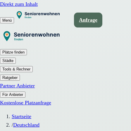
Direkt zum Inhalt
Anfrage
Menü
Plätze finden
Städte
Tools & Rechner
Ratgeber
Partner Anbieter
Für Anbieter
Kostenlose Platzanfrage
Startseite
/
Deutschland