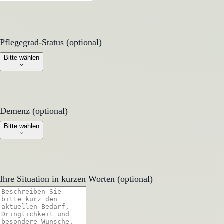
Pflegegrad-Status (optional)
Pflegegrad-Status (optional)
Bitte wählen
Demenz (optional)
Demenz (optional)
Bitte wählen
Ihre Situation in kurzen Worten (optional)