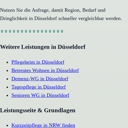
Nutzen Sie die Anfrage, damit Region, Bedarf und
Dringlichkeit in
Düsseldorf
schneller vergleichbar werden.
Weitere Leistungen in
Düsseldorf
Pflegeheim
in
Düsseldorf
Betreutes Wohnen
in
Düsseldorf
Demenz-WG
in
Düsseldorf
Tagespflege
in
Düsseldorf
Senioren WG
in
Düsseldorf
Leistungsseite & Grundlagen
Kurzzeitpflege in NRW finden