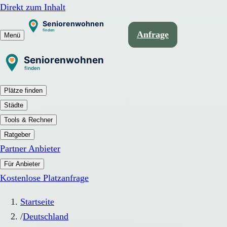
Direkt zum Inhalt
Anfrage
Menü
Plätze finden
Städte
Tools & Rechner
Ratgeber
Partner Anbieter
Für Anbieter
Kostenlose Platzanfrage
Startseite
/
Deutschland