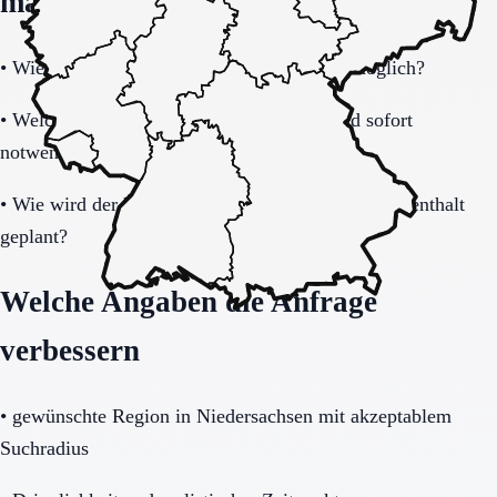
machen
•
Wie schnell ist eine Aufnahme realistisch möglich?
•
Welche Unterlagen und Informationen sind sofort
notwendig?
•
Wie wird der Übergang nach dem befristeten Aufenthalt
geplant?
Welche Angaben die Anfrage
verbessern
•
gewünschte Region in Niedersachsen mit akzeptablem
Suchradius