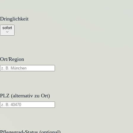
Dringlichkeit
Dringlichkeit
sofort
Ort/Region
PLZ (alternativ zu Ort)
Pflegegrad-Status (optional)
Pflegegrad-Status (optional)