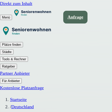
Direkt zum Inhalt
Anfrage
Menü
Plätze finden
Städte
Tools & Rechner
Ratgeber
Partner Anbieter
Für Anbieter
Kostenlose Platzanfrage
Startseite
/
Deutschland