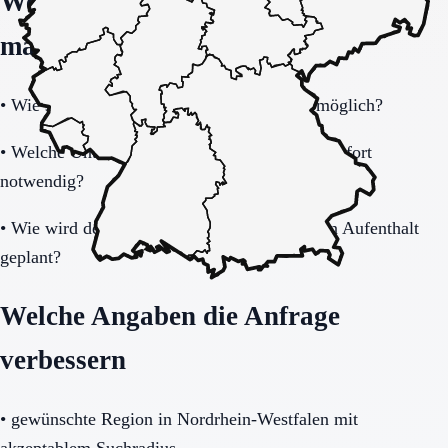
Welche Fragen den Unterschied
machen
•
Wie schnell ist eine Aufnahme realistisch möglich?
•
Welche Unterlagen und Informationen sind sofort
notwendig?
•
Wie wird der Übergang nach dem befristeten Aufenthalt
geplant?
Welche Angaben die Anfrage
verbessern
•
gewünschte Region in Nordrhein-Westfalen mit
akzeptablem Suchradius