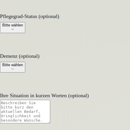
Pflegegrad-Status (optional)
Pflegegrad-Status (optional)
Bitte wählen
Demenz (optional)
Demenz (optional)
Bitte wählen
Ihre Situation in kurzen Worten (optional)