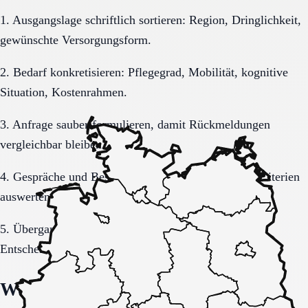
1. Ausgangslage schriftlich sortieren: Region, Dringlichkeit,
gewünschte Versorgungsform.
2. Bedarf konkretisieren: Pflegegrad, Mobilität, kognitive
Situation, Kostenrahmen.
3. Anfrage sauber formulieren, damit Rückmeldungen
vergleichbar bleiben.
4. Gespräche und Besichtigungen mit festen Muss-Kriterien
auswerten.
5. Übergang, Kommunikation und Kosten vor der
Entscheidung vollständig klären.
Welche Fragen den Unterschied