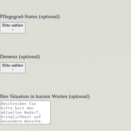
Pflegegrad-Status (optional)
Pflegegrad-Status (optional)
Bitte wählen
Demenz (optional)
Demenz (optional)
Bitte wählen
Ihre Situation in kurzen Worten (optional)