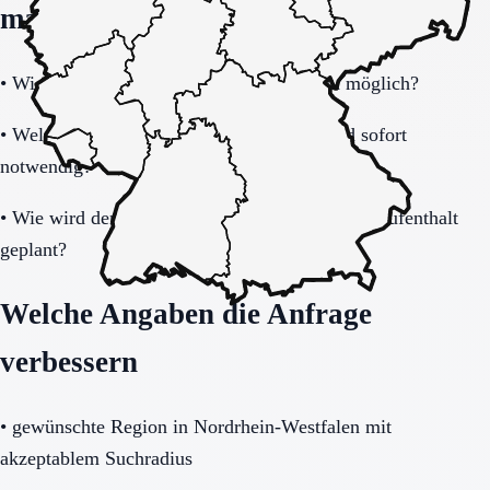
machen
•
Wie schnell ist eine Aufnahme realistisch möglich?
•
Welche Unterlagen und Informationen sind sofort
notwendig?
•
Wie wird der Übergang nach dem befristeten Aufenthalt
geplant?
Welche Angaben die Anfrage
verbessern
•
gewünschte Region in Nordrhein-Westfalen mit
akzeptablem Suchradius