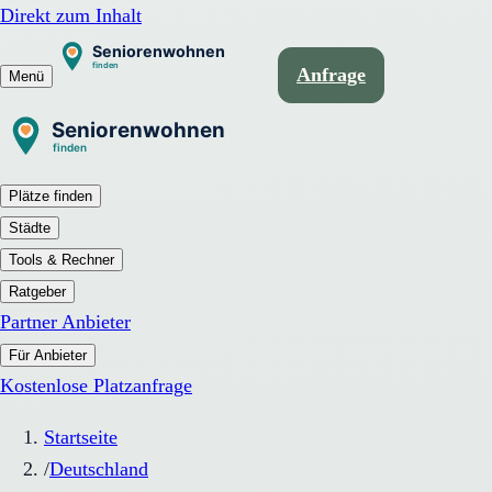
Direkt zum Inhalt
Anfrage
Menü
Plätze finden
Städte
Tools & Rechner
Ratgeber
Partner Anbieter
Für Anbieter
Kostenlose Platzanfrage
Startseite
/
Deutschland