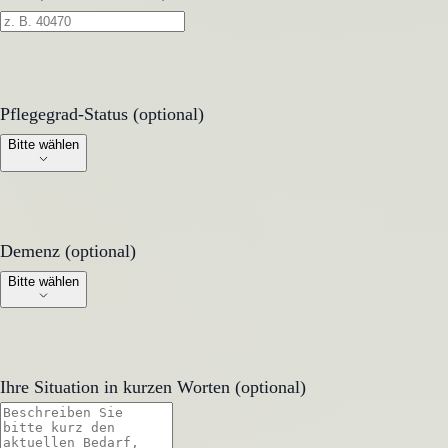
Pflegegrad-Status (optional)
Pflegegrad-Status (optional)
Bitte wählen
Demenz (optional)
Demenz (optional)
Bitte wählen
Ihre Situation in kurzen Worten (optional)