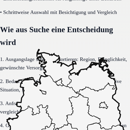
•
Schrittweise Auswahl mit Besichtigung und Vergleich
Wie aus Suche eine Entscheidung
wird
1. Ausgangslage schriftlich sortieren: Region, Dringlichkeit,
gewünschte Versorgungsform.
2. Bedarf konkretisieren: Pflegegrad, Mobilität, kognitive
Situation, Kostenrahmen.
3. Anfrage sauber formulieren, damit Rückmeldungen
vergleichbar bleiben.
4. Gespräche und Besichtigungen mit festen Muss-Kriterien