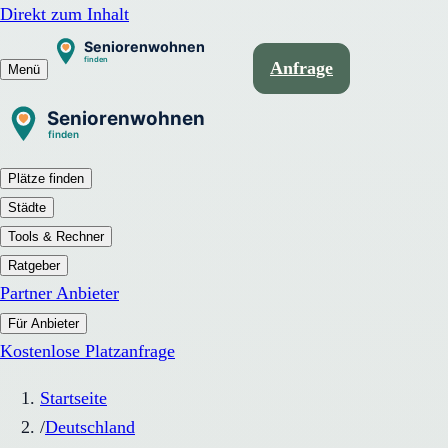
Direkt zum Inhalt
Anfrage
Menü
Plätze finden
Städte
Tools & Rechner
Ratgeber
Partner Anbieter
Für Anbieter
Kostenlose Platzanfrage
Startseite
/
Deutschland