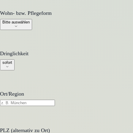
Wohn- bzw. Pflegeform
Wohn- bzw. Pflegeform
Bitte auswählen
Dringlichkeit
Dringlichkeit
sofort
Ort/Region
PLZ (alternativ zu Ort)