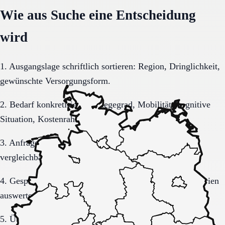
Wie aus Suche eine Entscheidung
wird
1. Ausgangslage schriftlich sortieren: Region, Dringlichkeit,
gewünschte Versorgungsform.
2. Bedarf konkretisieren: Pflegegrad, Mobilität, kognitive
Situation, Kostenrahmen.
3. Anfrage sauber formulieren, damit Rückmeldungen
vergleichbar bleiben.
4. Gespräche und Besichtigungen mit festen Muss-Kriterien
auswerten.
5. Übergang, Kommunikation und Kosten vor der