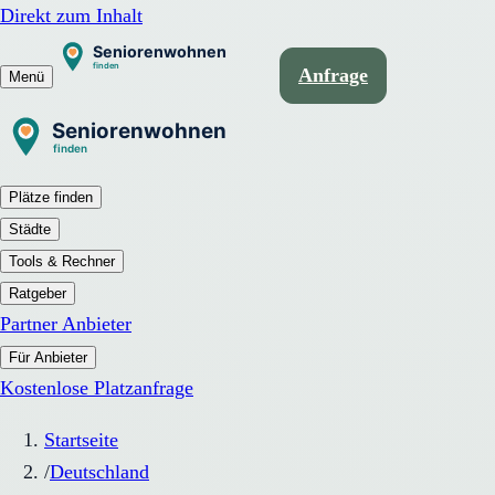
Direkt zum Inhalt
Anfrage
Menü
Plätze finden
Städte
Tools & Rechner
Ratgeber
Partner Anbieter
Für Anbieter
Kostenlose Platzanfrage
Startseite
/
Deutschland