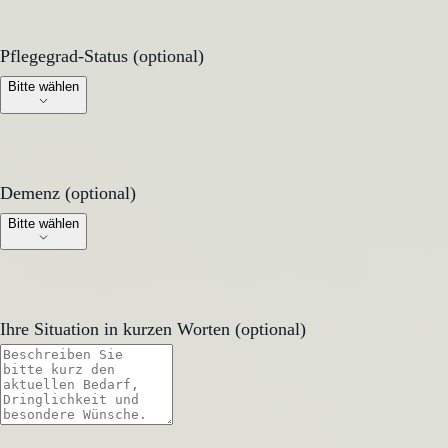
Pflegegrad-Status (optional)
Pflegegrad-Status (optional)
Bitte wählen
Demenz (optional)
Demenz (optional)
Bitte wählen
Ihre Situation in kurzen Worten (optional)