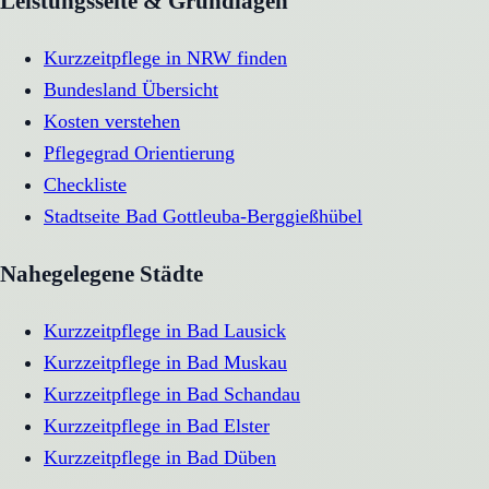
Leistungsseite & Grundlagen
Kurzzeitpflege in NRW finden
Bundesland Übersicht
Kosten verstehen
Pflegegrad Orientierung
Checkliste
Stadtseite
Bad Gottleuba-Berggießhübel
Nahegelegene Städte
Kurzzeitpflege
in
Bad Lausick
Kurzzeitpflege
in
Bad Muskau
Kurzzeitpflege
in
Bad Schandau
Kurzzeitpflege
in
Bad Elster
Kurzzeitpflege
in
Bad Düben