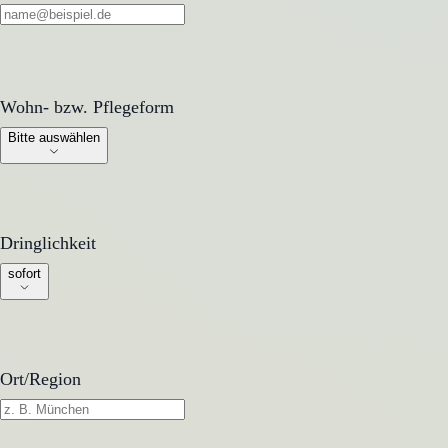
Wohn- bzw. Pflegeform
Wohn- bzw. Pflegeform
Bitte auswählen
Dringlichkeit
Dringlichkeit
sofort
Ort/Region