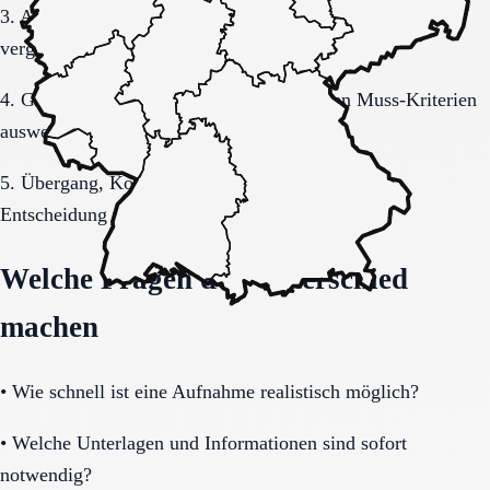
3. Anfrage sauber formulieren, damit Rückmeldungen
vergleichbar bleiben.
4. Gespräche und Besichtigungen mit festen Muss-Kriterien
auswerten.
5. Übergang, Kommunikation und Kosten vor der
Entscheidung vollständig klären.
Welche Fragen den Unterschied
machen
•
Wie schnell ist eine Aufnahme realistisch möglich?
•
Welche Unterlagen und Informationen sind sofort
notwendig?