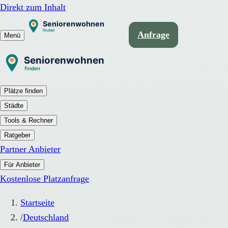
Direkt zum Inhalt
Anfrage
Menü
Plätze finden
Städte
Tools & Rechner
Ratgeber
Partner Anbieter
Für Anbieter
Kostenlose Platzanfrage
Startseite
/
Deutschland