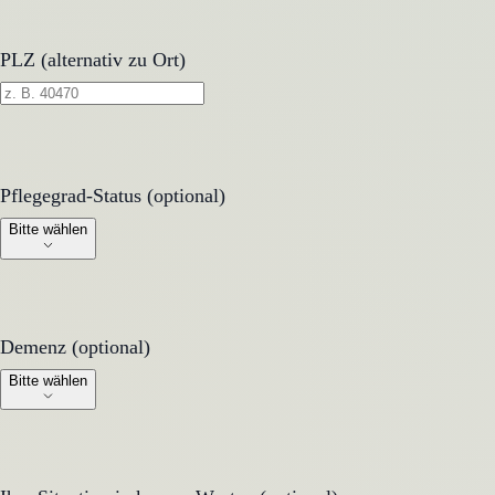
PLZ (alternativ zu Ort)
Pflegegrad-Status (optional)
Pflegegrad-Status (optional)
Bitte wählen
Demenz (optional)
Demenz (optional)
Bitte wählen