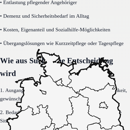
•
Entlastung pflegender Angehöriger
•
Demenz und Sicherheitsbedarf im Alltag
•
Kosten, Eigenanteil und Sozialhilfe-Möglichkeiten
•
Übergangslösungen wie Kurzzeitpflege oder Tagespflege
Wie aus Suche eine Entscheidung
wird
1. Ausgangslage schriftlich sortieren: Region, Dringlichkeit,
gewünschte Versorgungsform.
2. Bedarf konkretisieren: Pflegegrad, Mobilität, kognitive
Situation, Kostenrahmen.