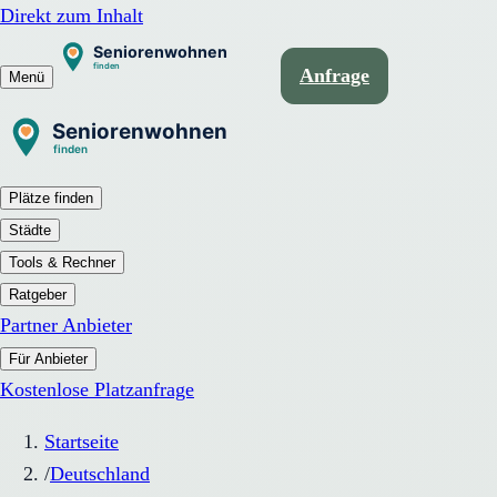
Direkt zum Inhalt
Anfrage
Menü
Plätze finden
Städte
Tools & Rechner
Ratgeber
Partner Anbieter
Für Anbieter
Kostenlose Platzanfrage
Startseite
/
Deutschland