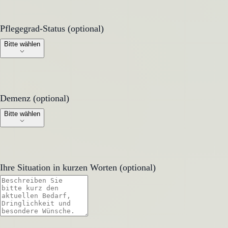
Pflegegrad-Status (optional)
Pflegegrad-Status (optional)
Bitte wählen
Demenz (optional)
Demenz (optional)
Bitte wählen
Ihre Situation in kurzen Worten (optional)