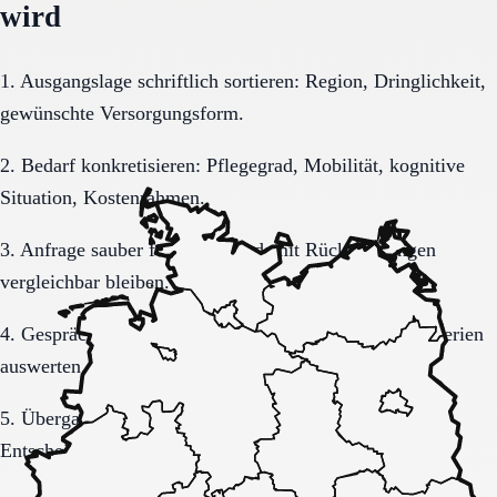
wird
1. Ausgangslage schriftlich sortieren: Region, Dringlichkeit,
gewünschte Versorgungsform.
2. Bedarf konkretisieren: Pflegegrad, Mobilität, kognitive
Situation, Kostenrahmen.
3. Anfrage sauber formulieren, damit Rückmeldungen
vergleichbar bleiben.
4. Gespräche und Besichtigungen mit festen Muss-Kriterien
auswerten.
5. Übergang, Kommunikation und Kosten vor der
Entscheidung vollständig klären.