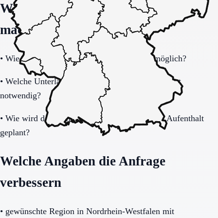
Welche Fragen den Unterschied
machen
•
Wie schnell ist eine Aufnahme realistisch möglich?
•
Welche Unterlagen und Informationen sind sofort
notwendig?
•
Wie wird der Übergang nach dem befristeten Aufenthalt
geplant?
Welche Angaben die Anfrage
verbessern
•
gewünschte Region in Nordrhein-Westfalen mit