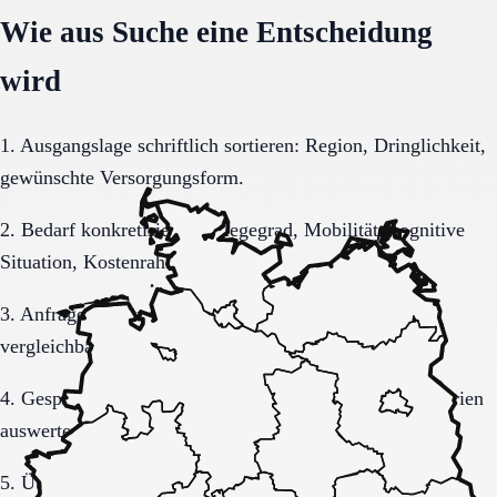
Wie aus Suche eine Entscheidung
wird
1. Ausgangslage schriftlich sortieren: Region, Dringlichkeit,
gewünschte Versorgungsform.
2. Bedarf konkretisieren: Pflegegrad, Mobilität, kognitive
Situation, Kostenrahmen.
3. Anfrage sauber formulieren, damit Rückmeldungen
vergleichbar bleiben.
4. Gespräche und Besichtigungen mit festen Muss-Kriterien
auswerten.
5. Übergang, Kommunikation und Kosten vor der