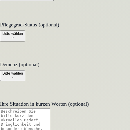
Pflegegrad-Status (optional)
Pflegegrad-Status (optional)
Bitte wählen
Demenz (optional)
Demenz (optional)
Bitte wählen
Ihre Situation in kurzen Worten (optional)