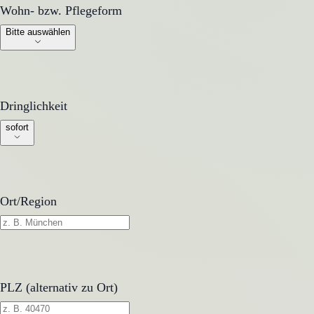
Wohn- bzw. Pflegeform
Wohn- bzw. Pflegeform
Bitte auswählen
Dringlichkeit
Dringlichkeit
sofort
Ort/Region
PLZ (alternativ zu Ort)