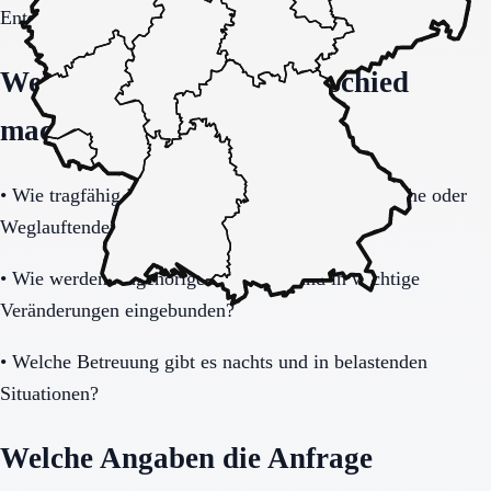
Entscheidung vollständig klären.
Welche Fragen den Unterschied
machen
•
Wie tragfähig ist das Sicherheitskonzept bei Unruhe oder
Weglauftendenz?
•
Wie werden Angehörige informiert und in wichtige
Veränderungen eingebunden?
•
Welche Betreuung gibt es nachts und in belastenden
Situationen?
Welche Angaben die Anfrage