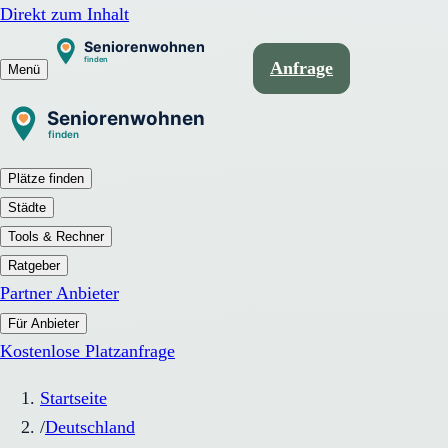
Direkt zum Inhalt
Anfrage
Menü
Plätze finden
Städte
Tools & Rechner
Ratgeber
Partner Anbieter
Für Anbieter
Kostenlose Platzanfrage
Startseite
/
Deutschland