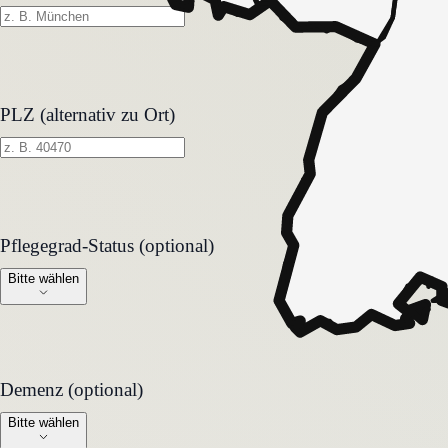
PLZ (alternativ zu Ort)
Pflegegrad-Status (optional)
Pflegegrad-Status (optional)
Bitte wählen
Demenz (optional)
Demenz (optional)
Bitte wählen