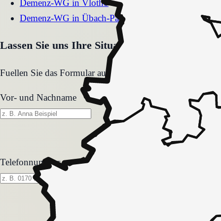
Demenz-WG
in
Vlotho
Demenz-WG
in
Übach-Palenberg
Lassen Sie uns Ihre Situation gemeinsam klären
Fuellen Sie das Formular aus. Wir melden uns zeitnah und
Vor- und Nachname
Telefonnummer