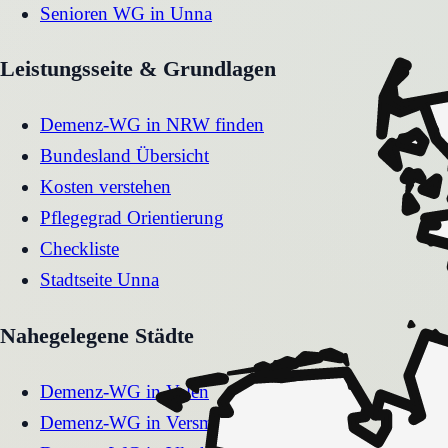
Senioren WG
in
Unna
Leistungsseite & Grundlagen
Demenz-WG in NRW finden
Bundesland Übersicht
Kosten verstehen
Pflegegrad Orientierung
Checkliste
Stadtseite
Unna
Nahegelegene Städte
Demenz-WG
in
Velen
Demenz-WG
in
Versmold