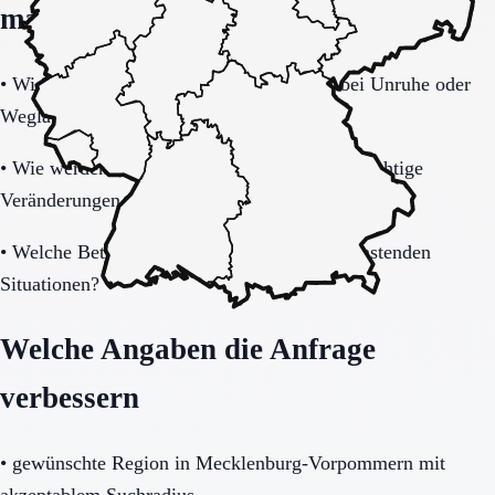
machen
•
Wie tragfähig ist das Sicherheitskonzept bei Unruhe oder
Weglauftendenz?
•
Wie werden Angehörige informiert und in wichtige
Veränderungen eingebunden?
•
Welche Betreuung gibt es nachts und in belastenden
Situationen?
Welche Angaben die Anfrage
verbessern
•
gewünschte Region in Mecklenburg-Vorpommern mit
akzeptablem Suchradius