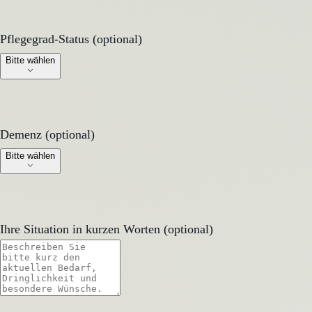
Pflegegrad-Status (optional)
Pflegegrad-Status (optional)
Bitte wählen
Demenz (optional)
Demenz (optional)
Bitte wählen
Ihre Situation in kurzen Worten (optional)