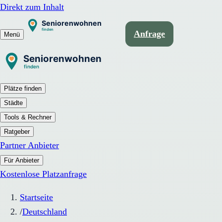
Direkt zum Inhalt
Anfrage
Menü
Plätze finden
Städte
Tools & Rechner
Ratgeber
Partner Anbieter
Für Anbieter
Kostenlose Platzanfrage
Startseite
/
Deutschland