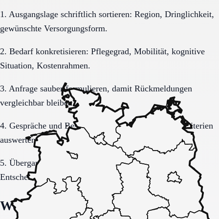
1. Ausgangslage schriftlich sortieren: Region, Dringlichkeit,
gewünschte Versorgungsform.
2. Bedarf konkretisieren: Pflegegrad, Mobilität, kognitive
Situation, Kostenrahmen.
3. Anfrage sauber formulieren, damit Rückmeldungen
vergleichbar bleiben.
4. Gespräche und Besichtigungen mit festen Muss-Kriterien
auswerten.
5. Übergang, Kommunikation und Kosten vor der
Entscheidung vollständig klären.
Welche Fragen den Unterschied