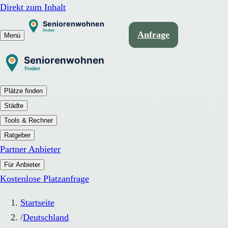
Direkt zum Inhalt
Anfrage
Menü
Plätze finden
Städte
Tools & Rechner
Ratgeber
Partner Anbieter
Für Anbieter
Kostenlose Platzanfrage
Startseite
/
Deutschland