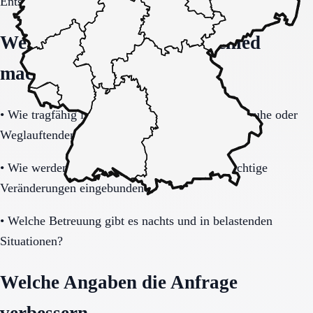
Entscheidung vollständig klären.
Welche Fragen den Unterschied
machen
•
Wie tragfähig ist das Sicherheitskonzept bei Unruhe oder
Weglauftendenz?
•
Wie werden Angehörige informiert und in wichtige
Veränderungen eingebunden?
•
Welche Betreuung gibt es nachts und in belastenden
Situationen?
Welche Angaben die Anfrage