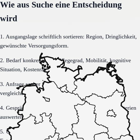
Wie aus Suche eine Entscheidung
wird
1. Ausgangslage schriftlich sortieren: Region, Dringlichkeit,
gewünschte Versorgungsform.
2. Bedarf konkretisieren: Pflegegrad, Mobilität, kognitive
Situation, Kostenrahmen.
3. Anfrage sauber formulieren, damit Rückmeldungen
vergleichbar bleiben.
4. Gespräche und Besichtigungen mit festen Muss-Kriterien
auswerten.
5. Übergang, Kommunikation und Kosten vor der