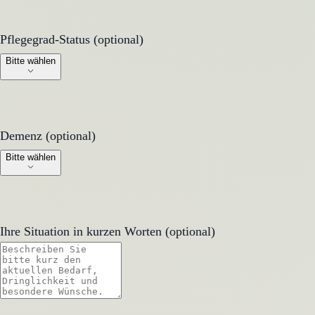
Pflegegrad-Status (optional)
Pflegegrad-Status (optional)
Bitte wählen
Demenz (optional)
Demenz (optional)
Bitte wählen
Ihre Situation in kurzen Worten (optional)