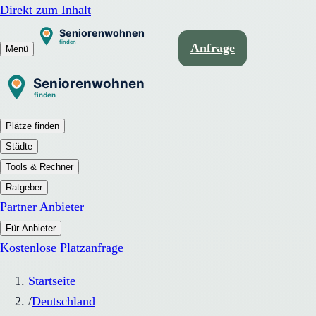
Direkt zum Inhalt
Anfrage
Menü
Plätze finden
Städte
Tools & Rechner
Ratgeber
Partner Anbieter
Für Anbieter
Kostenlose Platzanfrage
Startseite
/
Deutschland