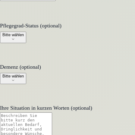
Pflegegrad-Status (optional)
Pflegegrad-Status (optional)
Bitte wählen
Demenz (optional)
Demenz (optional)
Bitte wählen
Ihre Situation in kurzen Worten (optional)