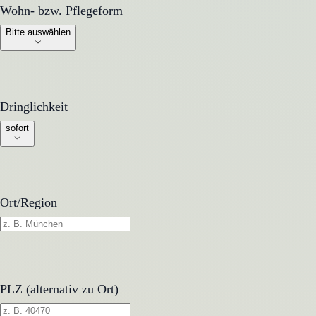
Wohn- bzw. Pflegeform
Wohn- bzw. Pflegeform
Bitte auswählen
Dringlichkeit
Dringlichkeit
sofort
Ort/Region
PLZ (alternativ zu Ort)