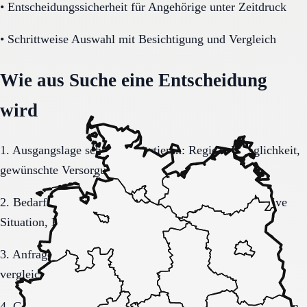
•
Entscheidungssicherheit für Angehörige unter Zeitdruck
•
Schrittweise Auswahl mit Besichtigung und Vergleich
Wie aus Suche eine Entscheidung
wird
1. Ausgangslage schriftlich sortieren: Region, Dringlichkeit,
gewünschte Versorgungsform.
2. Bedarf konkretisieren: Pflegegrad, Mobilität, kognitive
Situation, Kostenrahmen.
3. Anfrage sauber formulieren, damit Rückmeldungen
vergleichbar bleiben.
4. Gespräche und Besichtigungen mit festen Muss-Kriterien