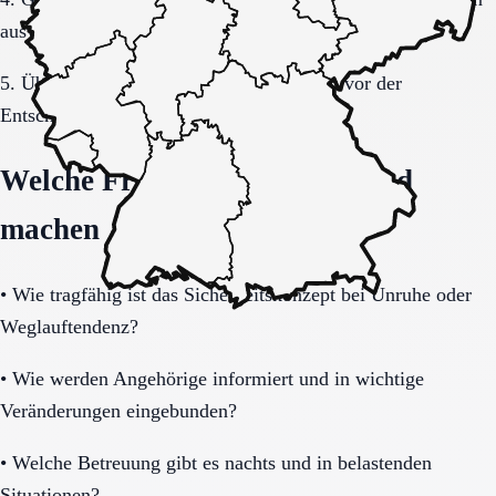
auswerten.
5. Übergang, Kommunikation und Kosten vor der
Entscheidung vollständig klären.
Welche Fragen den Unterschied
machen
•
Wie tragfähig ist das Sicherheitskonzept bei Unruhe oder
Weglauftendenz?
•
Wie werden Angehörige informiert und in wichtige
Veränderungen eingebunden?
•
Welche Betreuung gibt es nachts und in belastenden
Situationen?