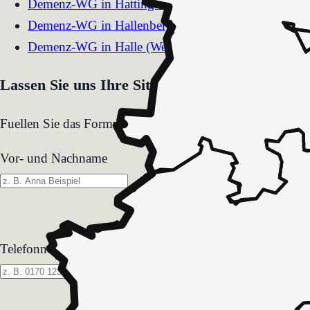
Demenz-WG
in
Hattingen
Demenz-WG
in
Hallenberg
Demenz-WG
in
Halle (Westf.)
Lassen Sie uns Ihre Situation gemeinsam klären
Fuellen Sie das Formular aus. Wir melden uns zeitnah und
Vor- und Nachname
Telefonnummer