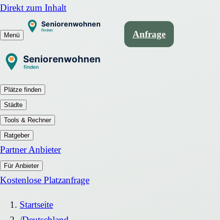
Direkt zum Inhalt
Anfrage
Menü
Plätze finden
Städte
Tools & Rechner
Ratgeber
Partner Anbieter
Für Anbieter
Kostenlose Platzanfrage
Startseite
/
Deutschland