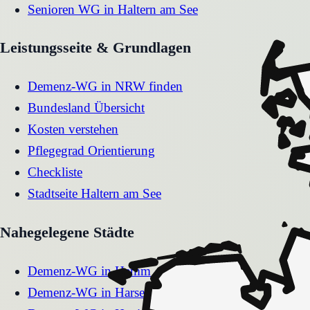
Senioren WG
in
Haltern am See
Leistungsseite & Grundlagen
Demenz-WG in NRW finden
Bundesland Übersicht
Kosten verstehen
Pflegegrad Orientierung
Checkliste
Stadtseite
Haltern am See
Nahegelegene Städte
Demenz-WG
in
Hamm
Demenz-WG
in
Harsewinkel