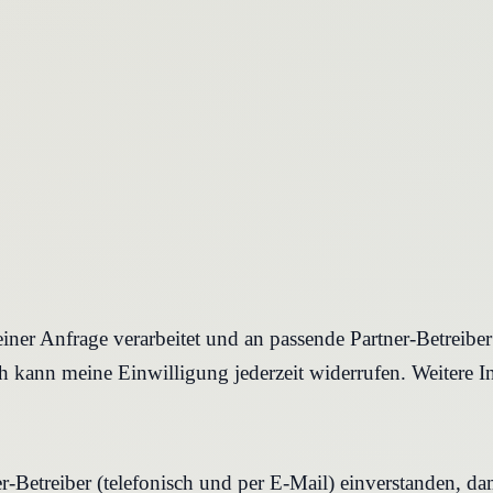
iner Anfrage verarbeitet und an passende Partner-Betreibe
 kann meine Einwilligung jederzeit widerrufen. Weitere I
r-Betreiber (telefonisch und per E-Mail) einverstanden, d