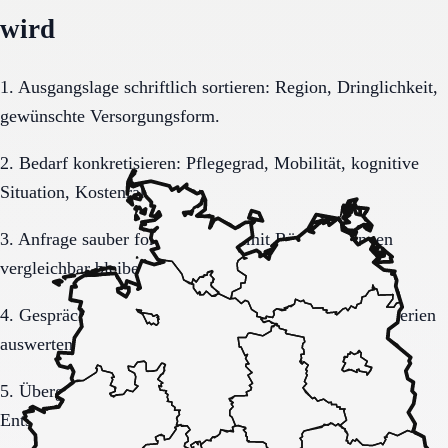
wird
1. Ausgangslage schriftlich sortieren: Region, Dringlichkeit,
gewünschte Versorgungsform.
2. Bedarf konkretisieren: Pflegegrad, Mobilität, kognitive
Situation, Kostenrahmen.
3. Anfrage sauber formulieren, damit Rückmeldungen
vergleichbar bleiben.
4. Gespräche und Besichtigungen mit festen Muss-Kriterien
auswerten.
5. Übergang, Kommunikation und Kosten vor der
Entscheidung vollständig klären.