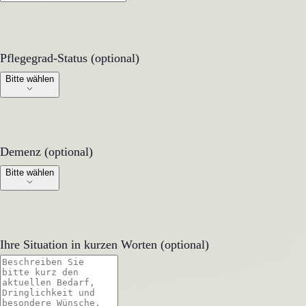
Pflegegrad-Status (optional)
Pflegegrad-Status (optional)
Bitte wählen
Demenz (optional)
Demenz (optional)
Bitte wählen
Ihre Situation in kurzen Worten (optional)