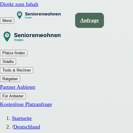
Direkt zum Inhalt
Anfrage
Menü
Plätze finden
Städte
Tools & Rechner
Ratgeber
Partner Anbieter
Für Anbieter
Kostenlose Platzanfrage
Startseite
/
Deutschland