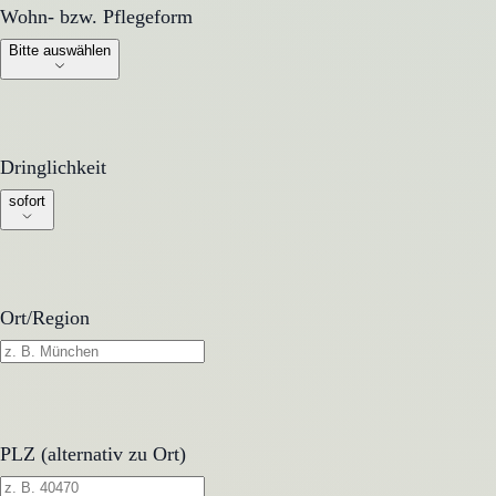
Wohn- bzw. Pflegeform
Wohn- bzw. Pflegeform
Bitte auswählen
Dringlichkeit
Dringlichkeit
sofort
Ort/Region
PLZ (alternativ zu Ort)