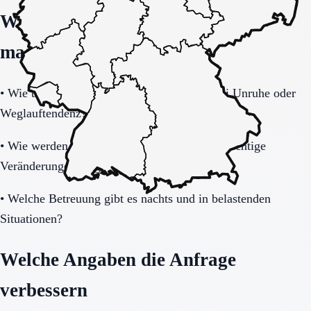
Welche Fragen den Unterschied
machen
•
Wie tragfähig ist das Sicherheitskonzept bei Unruhe oder
Weglauftendenz?
•
Wie werden Angehörige informiert und in wichtige
Veränderungen eingebunden?
•
Welche Betreuung gibt es nachts und in belastenden
Situationen?
Welche Angaben die Anfrage
verbessern