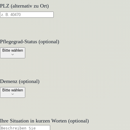
PLZ (alternativ zu Ort)
Pflegegrad-Status (optional)
Pflegegrad-Status (optional)
Bitte wählen
Demenz (optional)
Demenz (optional)
Bitte wählen
Ihre Situation in kurzen Worten (optional)