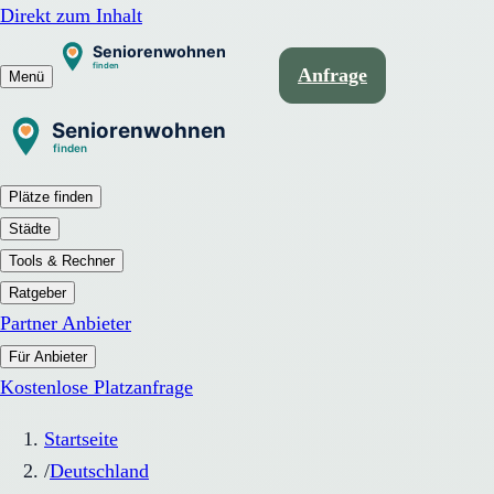
Direkt zum Inhalt
Anfrage
Menü
Plätze finden
Städte
Tools & Rechner
Ratgeber
Partner Anbieter
Für Anbieter
Kostenlose Platzanfrage
Startseite
/
Deutschland