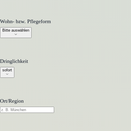
Wohn- bzw. Pflegeform
Wohn- bzw. Pflegeform
Bitte auswählen
Dringlichkeit
Dringlichkeit
sofort
Ort/Region