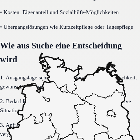
•
Kosten, Eigenanteil und Sozialhilfe-Möglichkeiten
•
Übergangslösungen wie Kurzzeitpflege oder Tagespflege
Wie aus Suche eine Entscheidung
wird
1. Ausgangslage schriftlich sortieren: Region, Dringlichkeit,
gewünschte Versorgungsform.
2. Bedarf konkretisieren: Pflegegrad, Mobilität, kognitive
Situation, Kostenrahmen.
3. Anfrage sauber formulieren, damit Rückmeldungen
vergleichbar bleiben.