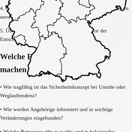
4. Gespräche und Besichtigungen mit festen Muss-Kriterien
auswerten.
5. Übergang, Kommunikation und Kosten vor der
Entscheidung vollständig klären.
Welche Fragen den Unterschied
machen
•
Wie tragfähig ist das Sicherheitskonzept bei Unruhe oder
Weglauftendenz?
•
Wie werden Angehörige informiert und in wichtige
Veränderungen eingebunden?
•
Welche Betreuung gibt es nachts und in belastenden