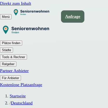
Direkt zum Inhalt
Anfrage
Menü
Plätze finden
Städte
Tools & Rechner
Ratgeber
Partner Anbieter
Für Anbieter
Kostenlose Platzanfrage
Startseite
/
Deutschland