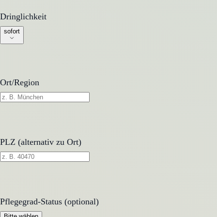
Dringlichkeit
Dringlichkeit
sofort
Ort/Region
PLZ (alternativ zu Ort)
Pflegegrad-Status (optional)
Pflegegrad-Status (optional)
Bitte wählen