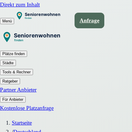
Direkt zum Inhalt
Anfrage
Menü
Plätze finden
Städte
Tools & Rechner
Ratgeber
Partner Anbieter
Für Anbieter
Kostenlose Platzanfrage
Startseite
/
Deutschland