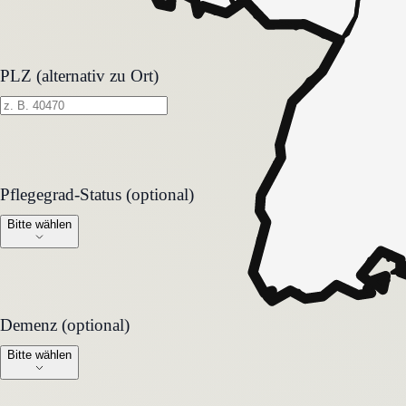
PLZ (alternativ zu Ort)
Pflegegrad-Status (optional)
Pflegegrad-Status (optional)
Bitte wählen
Demenz (optional)
Demenz (optional)
Bitte wählen