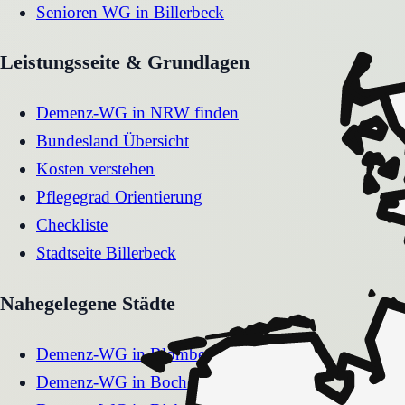
Senioren WG
in
Billerbeck
Leistungsseite & Grundlagen
Demenz-WG in NRW finden
Bundesland Übersicht
Kosten verstehen
Pflegegrad Orientierung
Checkliste
Stadtseite
Billerbeck
Nahegelegene Städte
Demenz-WG
in
Blomberg
Demenz-WG
in
Bocholt