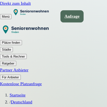
Direkt zum Inhalt
Anfrage
Menü
Plätze finden
Städte
Tools & Rechner
Ratgeber
Partner Anbieter
Für Anbieter
Kostenlose Platzanfrage
Startseite
/
Deutschland