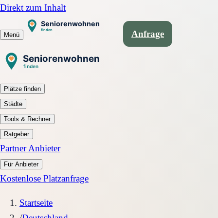
Direkt zum Inhalt
Anfrage
Menü
Plätze finden
Städte
Tools & Rechner
Ratgeber
Partner Anbieter
Für Anbieter
Kostenlose Platzanfrage
Startseite
/
Deutschland