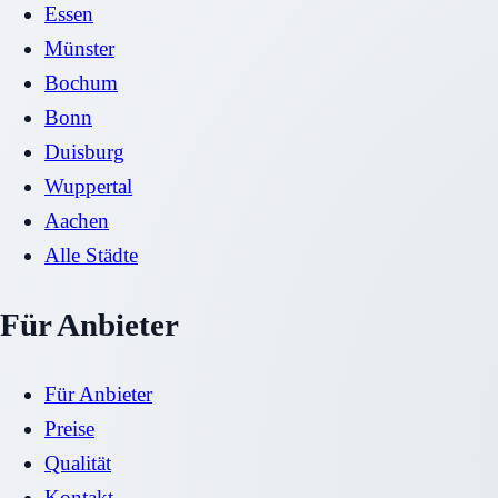
Essen
Münster
Bochum
Bonn
Duisburg
Wuppertal
Aachen
Alle Städte
Für Anbieter
Für Anbieter
Preise
Qualität
Kontakt