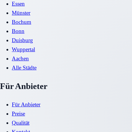
Essen
Münster
Bochum
Bonn
Duisburg
Wuppertal
Aachen
Alle Städte
Für Anbieter
Für Anbieter
Preise
Qualität
Kontakt