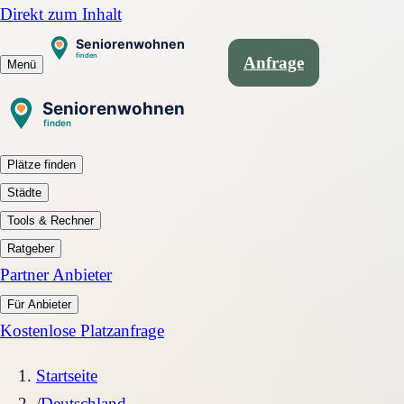
Direkt zum Inhalt
Anfrage
Menü
Plätze finden
Städte
Tools & Rechner
Ratgeber
Partner Anbieter
Für Anbieter
Kostenlose Platzanfrage
Startseite
/
Deutschland