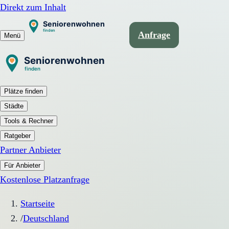
Direkt zum Inhalt
Anfrage
Menü
Plätze finden
Städte
Tools & Rechner
Ratgeber
Partner Anbieter
Für Anbieter
Kostenlose Platzanfrage
Startseite
/
Deutschland