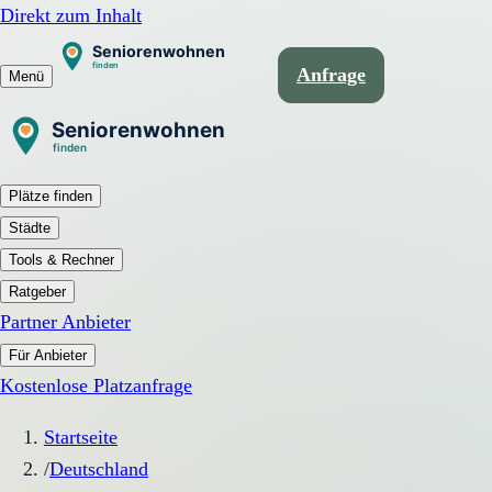
Direkt zum Inhalt
Anfrage
Menü
Plätze finden
Städte
Tools & Rechner
Ratgeber
Partner Anbieter
Für Anbieter
Kostenlose Platzanfrage
Startseite
/
Deutschland