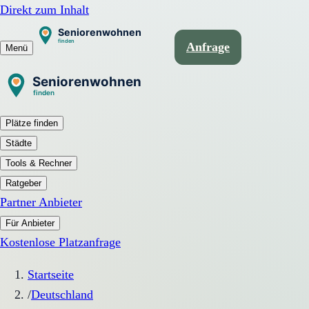
Direkt zum Inhalt
Anfrage
Menü
Plätze finden
Städte
Tools & Rechner
Ratgeber
Partner Anbieter
Für Anbieter
Kostenlose Platzanfrage
Startseite
/
Deutschland