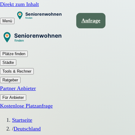
Direkt zum Inhalt
Anfrage
Menü
Plätze finden
Städte
Tools & Rechner
Ratgeber
Partner Anbieter
Für Anbieter
Kostenlose Platzanfrage
Startseite
/
Deutschland