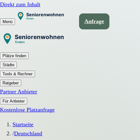
Direkt zum Inhalt
Anfrage
Menü
Plätze finden
Städte
Tools & Rechner
Ratgeber
Partner Anbieter
Für Anbieter
Kostenlose Platzanfrage
Startseite
/
Deutschland