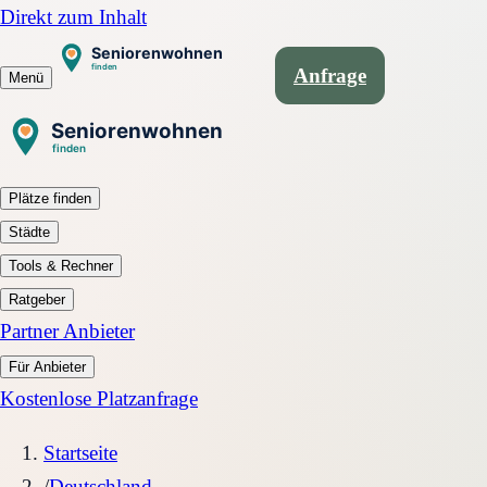
Direkt zum Inhalt
Anfrage
Menü
Plätze finden
Städte
Tools & Rechner
Ratgeber
Partner Anbieter
Für Anbieter
Kostenlose Platzanfrage
Startseite
/
Deutschland