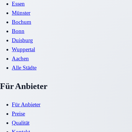
Essen
Münster
Bochum
Bonn
Duisburg
Wuppertal
Aachen
Alle Städte
Für Anbieter
Für Anbieter
Preise
Qualität
Kontakt