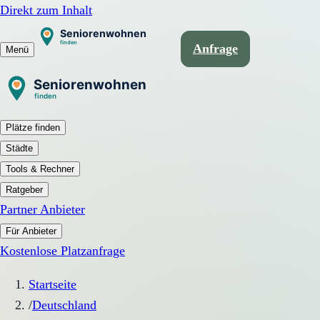
Direkt zum Inhalt
Anfrage
Menü
Plätze finden
Städte
Tools & Rechner
Ratgeber
Partner Anbieter
Für Anbieter
Kostenlose Platzanfrage
Startseite
/
Deutschland