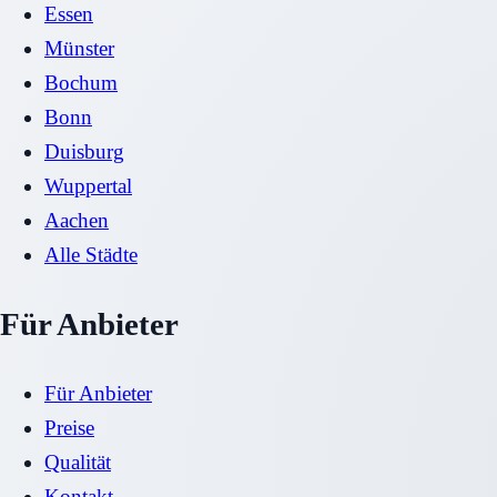
Essen
Münster
Bochum
Bonn
Duisburg
Wuppertal
Aachen
Alle Städte
Für Anbieter
Für Anbieter
Preise
Qualität
Kontakt