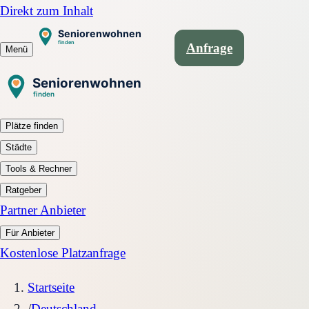
Direkt zum Inhalt
Anfrage
Menü
Plätze finden
Städte
Tools & Rechner
Ratgeber
Partner Anbieter
Für Anbieter
Kostenlose Platzanfrage
Startseite
/
Deutschland