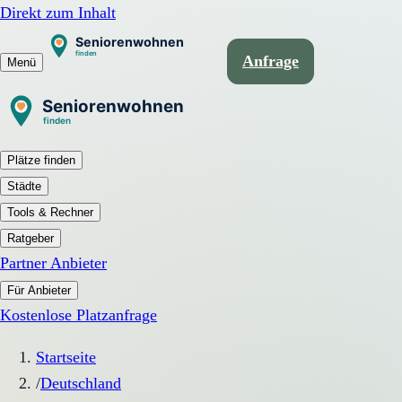
Direkt zum Inhalt
Anfrage
Menü
Plätze finden
Städte
Tools & Rechner
Ratgeber
Partner Anbieter
Für Anbieter
Kostenlose Platzanfrage
Startseite
/
Deutschland