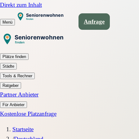
Direkt zum Inhalt
Anfrage
Menü
Plätze finden
Städte
Tools & Rechner
Ratgeber
Partner Anbieter
Für Anbieter
Kostenlose Platzanfrage
Startseite
/
Deutschland