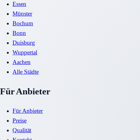
Essen
Münster
Bochum
Bonn
Duisburg
Wuppertal
Aachen
Alle Städte
Für Anbieter
Für Anbieter
Preise
Qualität
Kontakt