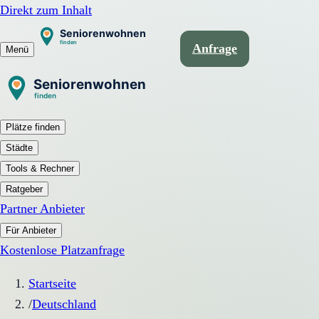
Direkt zum Inhalt
Anfrage
Menü
Plätze finden
Städte
Tools & Rechner
Ratgeber
Partner Anbieter
Für Anbieter
Kostenlose Platzanfrage
Startseite
/
Deutschland