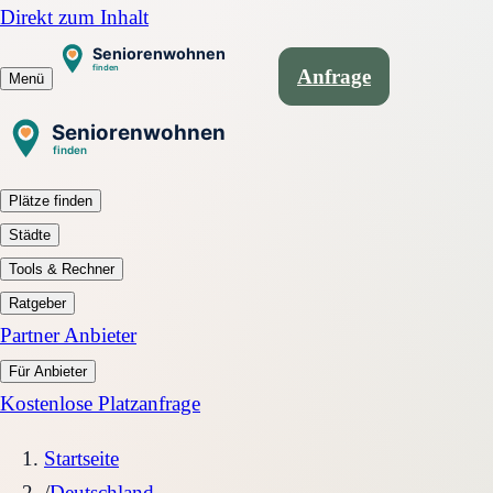
Direkt zum Inhalt
Anfrage
Menü
Plätze finden
Städte
Tools & Rechner
Ratgeber
Partner Anbieter
Für Anbieter
Kostenlose Platzanfrage
Startseite
/
Deutschland