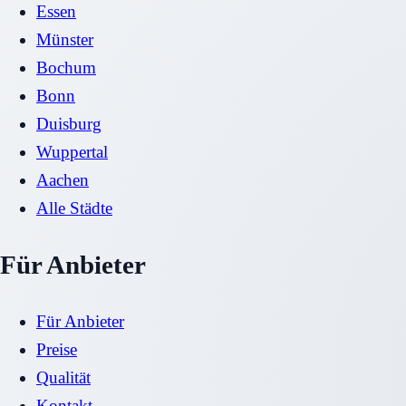
Essen
Münster
Bochum
Bonn
Duisburg
Wuppertal
Aachen
Alle Städte
Für Anbieter
Für Anbieter
Preise
Qualität
Kontakt