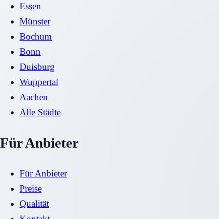
Essen
Münster
Bochum
Bonn
Duisburg
Wuppertal
Aachen
Alle Städte
Für Anbieter
Für Anbieter
Preise
Qualität
Kontakt