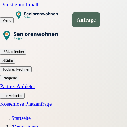
Direkt zum Inhalt
Anfrage
Menü
Plätze finden
Städte
Tools & Rechner
Ratgeber
Partner Anbieter
Für Anbieter
Kostenlose Platzanfrage
Startseite
/
Deutschland