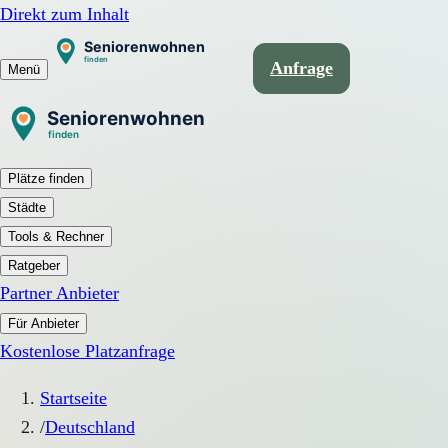
Direkt zum Inhalt
Anfrage
Menü
Plätze finden
Städte
Tools & Rechner
Ratgeber
Partner Anbieter
Für Anbieter
Kostenlose Platzanfrage
Startseite
/
Deutschland