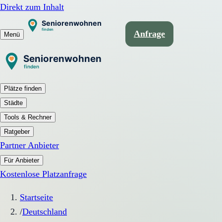
Direkt zum Inhalt
Anfrage
Menü
Plätze finden
Städte
Tools & Rechner
Ratgeber
Partner Anbieter
Für Anbieter
Kostenlose Platzanfrage
Startseite
/
Deutschland