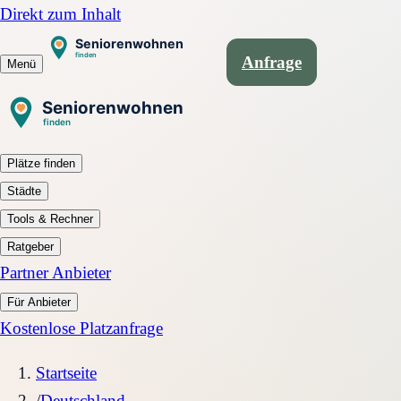
Direkt zum Inhalt
Anfrage
Menü
Plätze finden
Städte
Tools & Rechner
Ratgeber
Partner Anbieter
Für Anbieter
Kostenlose Platzanfrage
Startseite
/
Deutschland