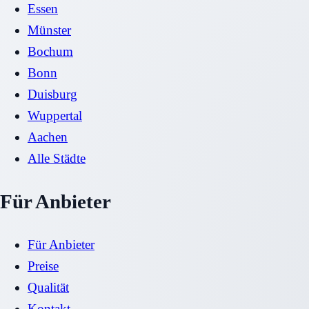
Essen
Münster
Bochum
Bonn
Duisburg
Wuppertal
Aachen
Alle Städte
Für Anbieter
Für Anbieter
Preise
Qualität
Kontakt