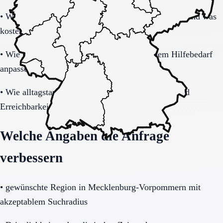
•
Welche Leistungen sind im Grundpaket enthalten und was
kostet zusätzlich?
•
Wie gut lässt sich das Modell bei steigendem Hilfebedarf
anpassen?
•
Wie alltagstauglich sind Barrierearmut, Notruf und
Erreichbarkeit wirklich?
Welche Angaben die Anfrage
verbessern
•
gewünschte Region in Mecklenburg-Vorpommern mit
akzeptablem Suchradius