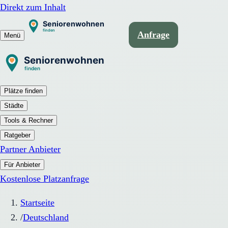
Direkt zum Inhalt
Anfrage
Menü
Plätze finden
Städte
Tools & Rechner
Ratgeber
Partner Anbieter
Für Anbieter
Kostenlose Platzanfrage
Startseite
/
Deutschland