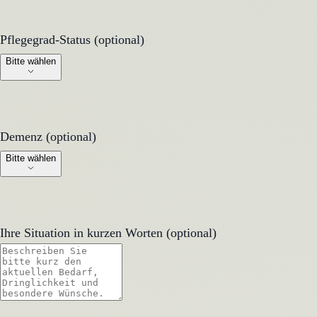
Pflegegrad-Status (optional)
Pflegegrad-Status (optional)
Bitte wählen
Demenz (optional)
Demenz (optional)
Bitte wählen
Ihre Situation in kurzen Worten (optional)