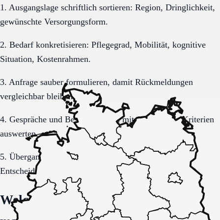
1. Ausgangslage schriftlich sortieren: Region, Dringlichkeit,
gewünschte Versorgungsform.
2. Bedarf konkretisieren: Pflegegrad, Mobilität, kognitive
Situation, Kostenrahmen.
3. Anfrage sauber formulieren, damit Rückmeldungen
vergleichbar bleiben.
4. Gespräche und Besichtigungen mit festen Muss-Kriterien
auswerten.
5. Übergang, Kommunikation und Kosten vor der
Entscheidung vollständig klären.
Welche Fragen den Unterschied