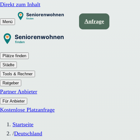
Direkt zum Inhalt
Anfrage
Menü
Plätze finden
Städte
Tools & Rechner
Ratgeber
Partner Anbieter
Für Anbieter
Kostenlose Platzanfrage
Startseite
/
Deutschland