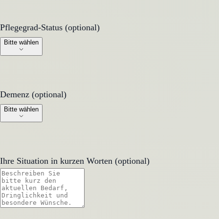
Pflegegrad-Status (optional)
Pflegegrad-Status (optional)
Bitte wählen
Demenz (optional)
Demenz (optional)
Bitte wählen
Ihre Situation in kurzen Worten (optional)