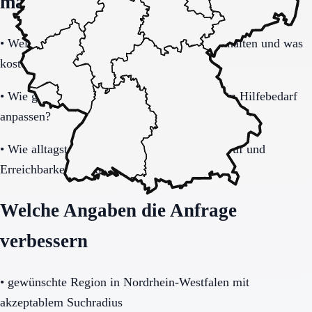
machen
•
Welche Leistungen sind im Grundpaket enthalten und was
kostet zusätzlich?
•
Wie gut lässt sich das Modell bei steigendem Hilfebedarf
anpassen?
•
Wie alltagstauglich sind Barrierearmut, Notruf und
Erreichbarkeit wirklich?
Welche Angaben die Anfrage
verbessern
•
gewünschte Region in Nordrhein-Westfalen mit
akzeptablem Suchradius