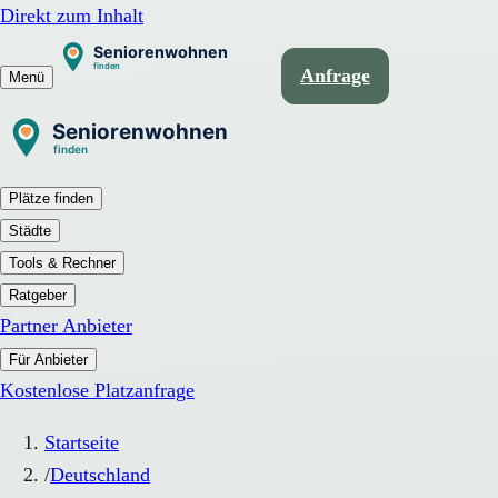
Direkt zum Inhalt
Anfrage
Menü
Plätze finden
Städte
Tools & Rechner
Ratgeber
Partner Anbieter
Für Anbieter
Kostenlose Platzanfrage
Startseite
/
Deutschland