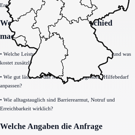
Entscheidung vollständig klären.
Welche Fragen den Unterschied
machen
•
Welche Leistungen sind im Grundpaket enthalten und was
kostet zusätzlich?
•
Wie gut lässt sich das Modell bei steigendem Hilfebedarf
anpassen?
•
Wie alltagstauglich sind Barrierearmut, Notruf und
Erreichbarkeit wirklich?
Welche Angaben die Anfrage