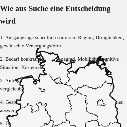
Wie aus Suche eine Entscheidung
wird
1. Ausgangslage schriftlich sortieren: Region, Dringlichkeit,
gewünschte Versorgungsform.
2. Bedarf konkretisieren: Pflegegrad, Mobilität, kognitive
Situation, Kostenrahmen.
3. Anfrage sauber formulieren, damit Rückmeldungen
vergleichbar bleiben.
4. Gespräche und Besichtigungen mit festen Muss-Kriterien
auswerten.
5. Übergang, Kommunikation und Kosten vor der