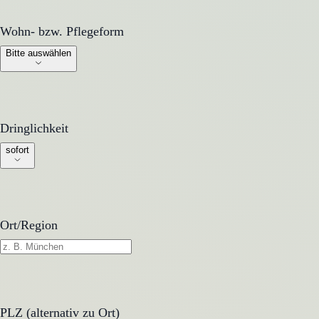
Wohn- bzw. Pflegeform
Wohn- bzw. Pflegeform
Bitte auswählen
Dringlichkeit
Dringlichkeit
sofort
Ort/Region
PLZ (alternativ zu Ort)