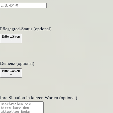
Pflegegrad-Status (optional)
Pflegegrad-Status (optional)
Bitte wählen
Demenz (optional)
Demenz (optional)
Bitte wählen
Ihre Situation in kurzen Worten (optional)