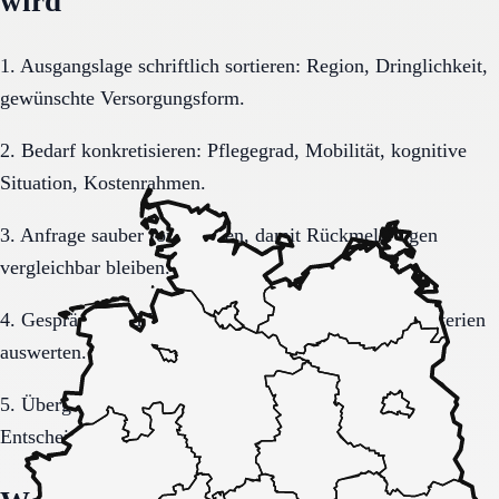
wird
1. Ausgangslage schriftlich sortieren: Region, Dringlichkeit,
gewünschte Versorgungsform.
2. Bedarf konkretisieren: Pflegegrad, Mobilität, kognitive
Situation, Kostenrahmen.
3. Anfrage sauber formulieren, damit Rückmeldungen
vergleichbar bleiben.
4. Gespräche und Besichtigungen mit festen Muss-Kriterien
auswerten.
5. Übergang, Kommunikation und Kosten vor der
Entscheidung vollständig klären.