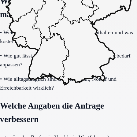
Welche Fragen den Unterschied
machen
•
Welche Leistungen sind im Grundpaket enthalten und was
kostet zusätzlich?
•
Wie gut lässt sich das Modell bei steigendem Hilfebedarf
anpassen?
•
Wie alltagstauglich sind Barrierearmut, Notruf und
Erreichbarkeit wirklich?
Welche Angaben die Anfrage
verbessern