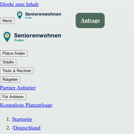
Direkt zum Inhalt
Anfrage
Menü
Plätze finden
Städte
Tools & Rechner
Ratgeber
Partner Anbieter
Für Anbieter
Kostenlose Platzanfrage
Startseite
/
Deutschland