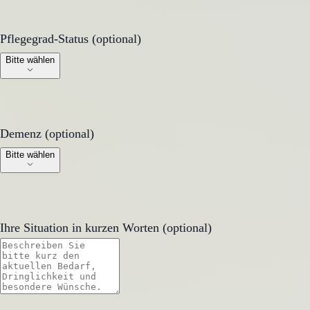
Pflegegrad-Status (optional)
Pflegegrad-Status (optional)
Bitte wählen
Demenz (optional)
Demenz (optional)
Bitte wählen
Ihre Situation in kurzen Worten (optional)